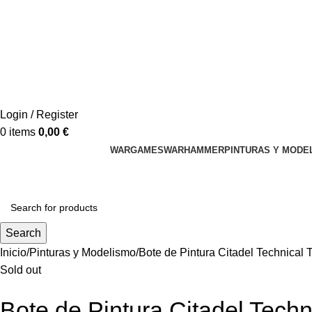
Login / Register
0
items
0,00
€
WARGAMES
WARHAMMER
PINTURAS Y MODE
Search
Inicio
Pinturas y Modelismo
Bote de Pintura Citadel Technical
Sold out
Bote de Pintura Citadel Tech