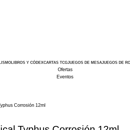
LISMO
LIBROS Y CÓDEX
CARTAS TCG
JUEGOS DE MESA
JUEGOS DE R
Ofertas
Eventos
 Typhus Corrosión 12ml
nical Typhus Corrosión 12ml