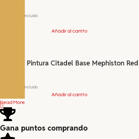
ml
3,60
€
I.V.A. Incluido
Añadir al carrito
Bote de Pintura Citadel Base Mephiston Red
12 ml
3,60
€
I.V.A. Incluido
Añadir al carrito
Read More
Gana puntos comprando