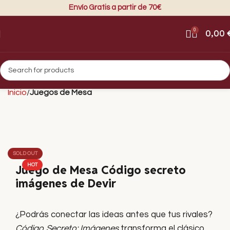
Envío Gratis a partir de 70€
0
0,00
Inicio
Juegos de Mesa
SOLD OUT
HOT
Juego de Mesa Código secreto
imágenes de Devir
¿Podrás conectar las ideas antes que tus rivales?
Código Secreto: Imágenes
transforma el clásico