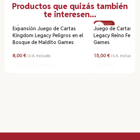
Productos que quizás también
te interesen...
SOLD OUT
Expansión Juego de Cartas
Juego de Cartas K
Kingdom Legacy Peligros en el
Legacy Reino Feudal
Bosque de Maldito Games
Games
8,00
€
15,00
€
I.V.A. Incluido
I.V.A. Incluido
AÑADIR AL CARRITO
LEER MÁS
Read More