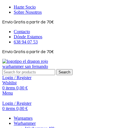
Hazte Socio
Sobre Nosotros
Envío Gratis a partir de 70€
Contacto
Dónde Estamos
638 94 07 53
Envío Gratis a partir de 70€
Search
Login / Register
Wishlist
0
items
0,00
€
Menu
Login / Register
0
items
0,00
€
Wargames
Warhammer