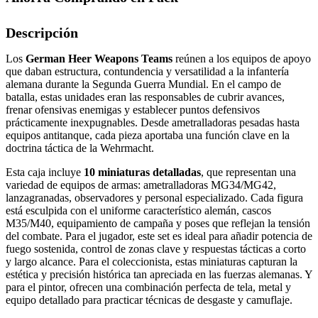
Descripción
Los
German Heer Weapons Teams
reúnen a los equipos de apoyo
que daban estructura, contundencia y versatilidad a la infantería
alemana durante la Segunda Guerra Mundial. En el campo de
batalla, estas unidades eran las responsables de cubrir avances,
frenar ofensivas enemigas y establecer puntos defensivos
prácticamente inexpugnables. Desde ametralladoras pesadas hasta
equipos antitanque, cada pieza aportaba una función clave en la
doctrina táctica de la Wehrmacht.
Esta caja incluye
10 miniaturas detalladas
, que representan una
variedad de equipos de armas: ametralladoras MG34/MG42,
lanzagranadas, observadores y personal especializado. Cada figura
está esculpida con el uniforme característico alemán, cascos
M35/M40, equipamiento de campaña y poses que reflejan la tensión
del combate. Para el jugador, este set es ideal para añadir potencia de
fuego sostenida, control de zonas clave y respuestas tácticas a corto
y largo alcance. Para el coleccionista, estas miniaturas capturan la
estética y precisión histórica tan apreciada en las fuerzas alemanas. Y
para el pintor, ofrecen una combinación perfecta de tela, metal y
equipo detallado para practicar técnicas de desgaste y camuflaje.