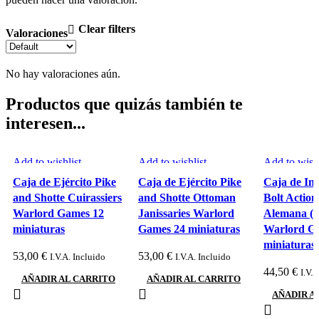
Clear filters
Valoraciones
No hay valoraciones aún.
Productos que quizás también te
interesen...
Add to wishlist
Add to wishlist
Add to wishl
Caja de Ejército Pike
Caja de Ejército Pike
Caja de Inf
and Shotte Cuirassiers
and Shotte Ottoman
Bolt Action
Warlord Games 12
Janissaries Warlord
Alemana (I
miniaturas
Games 24 miniaturas
Warlord G
miniaturas
53,00
€
53,00
€
I.V.A. Incluido
I.V.A. Incluido
44,50
€
I.V.A
AÑADIR AL CARRITO
AÑADIR AL CARRITO
AÑADIR A