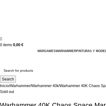
0
items
0,00
€
WARGAMES
WARHAMMER
PINTURAS Y MODE
Search
Inicio
Warhammer
Warhammer 40k
Warhammer 40K Chaos Spac
Sold out
Warhammer 40K Chaos Space Marin