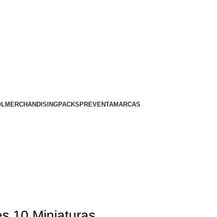
OL
MERCHANDISING
PACKS
PREVENTA
MARCAS
s 10 Miniaturas