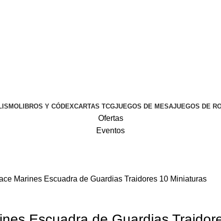
LISMO
LIBROS Y CÓDEX
CARTAS TCG
JUEGOS DE MESA
JUEGOS DE R
Ofertas
Eventos
e Marines Escuadra de Guardias Traidores 10 Miniaturas
es Escuadra de Guardias Traidore