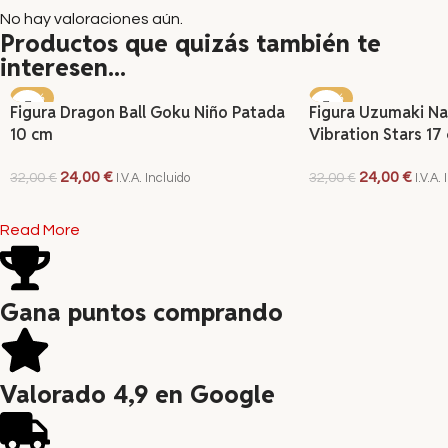
No hay valoraciones aún.
Productos que quizás también te
interesen...
-25%
-25%
Figura Dragon Ball Goku Niño Patada
Figura Uzumaki Na
10 cm
Vibration Stars 17
24,00
€
24,00
€
32,00
€
32,00
€
I.V.A. Incluido
I.V.A.
AÑADIR AL CARRITO
AÑADIR AL CARRITO
Read More
Gana puntos comprando
Valorado 4,9 en Google