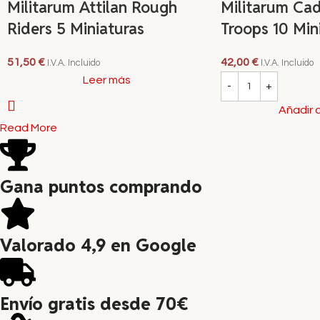
Militarum Attilan Rough
Militarum Ca
Riders 5 Miniaturas
Troops 10 Min
51,50
€
42,00
€
I.V.A. Incluido
I.V.A. Incluido
Leer más
Añadir a
Read More
Gana puntos comprando
Valorado 4,9 en Google
Envío gratis desde 70€