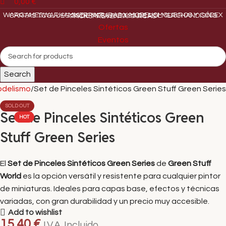
0,00
€
WARGAMES
WARHAMMER
PINTURAS Y MODELISMO
LIBROS Y CÓDEX
CARTAS TCG
JUEGOS DE MESA
JUEGOS DE ROL
MERCHANDISING
PACKS
PREVENTA
MARCAS
Ofertas
Eventos
Search
odelismo
Set de Pinceles Sintéticos Green Stuff Green Series
SOLD OUT
Set de Pinceles Sintéticos Green
HOT
Stuff Green Series
El
Set de Pinceles Sintéticos Green Series
de
Green Stuff
World
es la opción versátil y resistente para cualquier pintor
de miniaturas. Ideales para capas base, efectos y técnicas
variadas, con gran durabilidad y un precio muy accesible.
Add to wishlist
15,40
€
I.V.A. Incluido