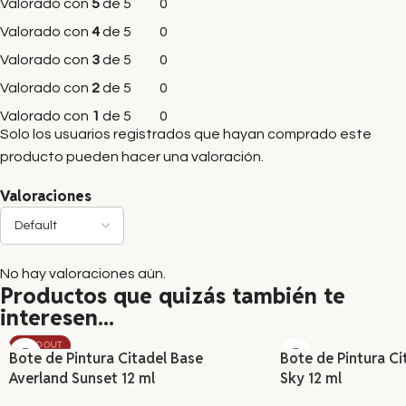
Valorado con
5
de 5
0
Valorado con
4
de 5
0
Valorado con
3
de 5
0
Valorado con
2
de 5
0
Valorado con
1
de 5
0
Solo los usuarios registrados que hayan comprado este
producto pueden hacer una valoración.
Valoraciones
No hay valoraciones aún.
Productos que quizás también te
interesen...
SOLD OUT
Bote de Pintura Citadel Base
Bote de Pintura Ci
Averland Sunset 12 ml
Sky 12 ml