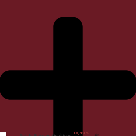
15,40
€
Set de Pinceles Sintéticos
Sin