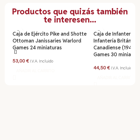
Productos que quizás también
te interesen...
Caja de Ejército Pike and Shotte
Caja de Infantería B
Ottoman Janissaries Warlord
Infantería Británica 
Games 24 miniaturas
Canadiense (1943-4
Games 30 miniatur
53,00
€
I.V.A. Incluido
44,50
€
I.V.A. Incluido
AÑADIR AL CARRITO
AÑADIR AL CARRITO