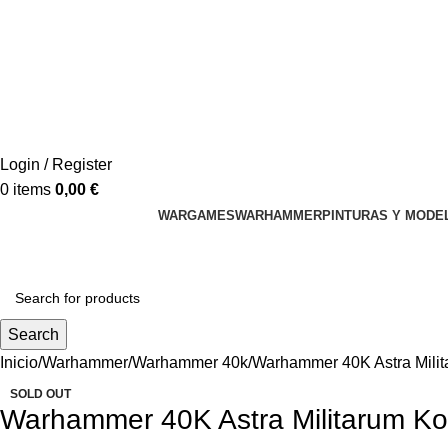
Login / Register
0
items
0,00
€
WARGAMES
WARHAMMER
PINTURAS Y MODE
Search
Inicio
Warhammer
Warhammer 40k
Warhammer 40K Astra Milita
SOLD OUT
Warhammer 40K Astra Militarum Kor