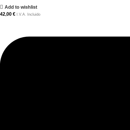
Add to wishlist
42,00
€
I.V.A. Incluido