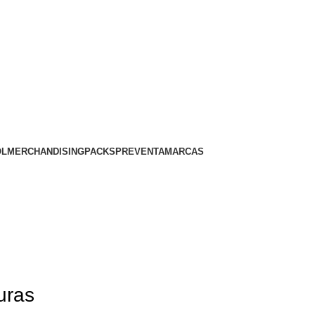
OL
MERCHANDISING
PACKS
PREVENTA
MARCAS
uras