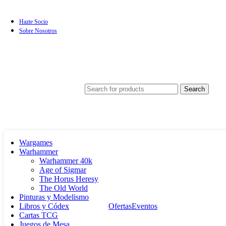
Hazte Socio
Sobre Nosotros
Search
Wargames
Warhammer
Warhammer 40k
Age of Sigmar
The Horus Heresy
The Old World
Pinturas y Modelismo
Libros y Códex
Ofertas
Eventos
Cartas TCG
Juegos de Mesa