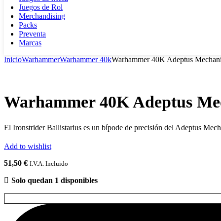
Juegos de Rol
Merchandising
Packs
Preventa
Marcas
Inicio
Warhammer
Warhammer 40k
Warhammer 40K Adeptus Mechanicus
Warhammer 40K Adeptus Mecha
El Ironstrider Ballistarius es un bípode de precisión del Adeptus Mec
Add to wishlist
51,50
€
I.V.A. Incluido
Solo quedan 1 disponibles