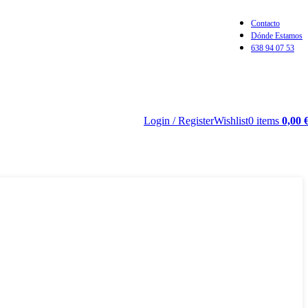
Contacto
Dónde Estamos
638 94 07 53
Login / Register
Wishlist
0
items
0,00