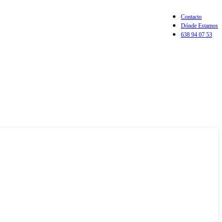
Contacto
Dónde Estamos
638 94 07 53
Login / Register