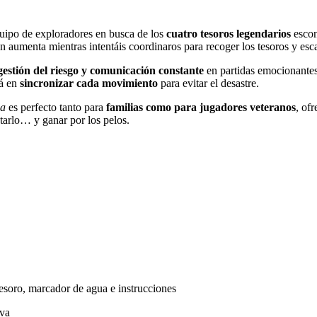
equipo de exploradores en busca de los
cuatro tesoros legendarios
escon
ón aumenta mientras intentáis coordinaros para recoger los tesoros y es
 gestión del riesgo y comunicación constante
en partidas emocionantes
tá en
sincronizar cada movimiento
para evitar el desastre.
da
es perfecto tanto para
familias como para jugadores veteranos
, of
tarlo… y ganar por los pelos.
 tesoro, marcador de agua e instrucciones
iva