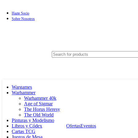
Hazte Socio
Sobre Nosotros
Wargames
Warhammer
Warhammer 40k
Age of Sigmar
The Horus Heresy
The Old World
Pinturas y Modelismo
Libros y Códex
Ofertas
Eventos
Cartas TCG
Juegos de Mesa