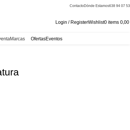
Contacto
Dónde Estamos
638 94 07 53
Login / Register
Wishlist
0
items
0,0
venta
Marcas
Ofertas
Eventos
tura