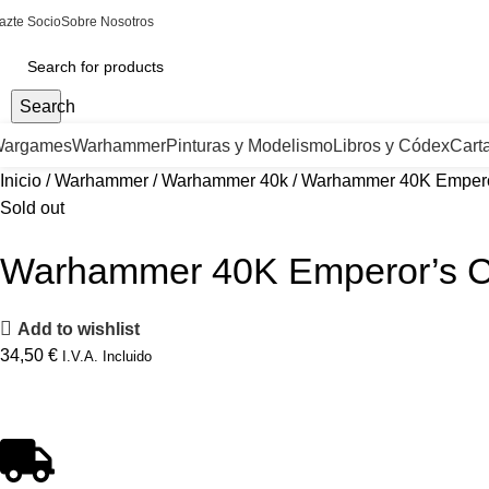
azte Socio
Sobre Nosotros
Search
argames
Warhammer
Pinturas y Modelismo
Libros y Códex
Cart
Inicio
Warhammer
Warhammer 40k
Warhammer 40K Emperor’
Sold out
Warhammer 40K Emperor’s Chi
Add to wishlist
34,50
€
I.V.A. Incluido