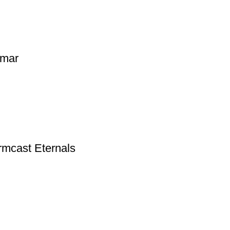
gmar
rmcast Eternals