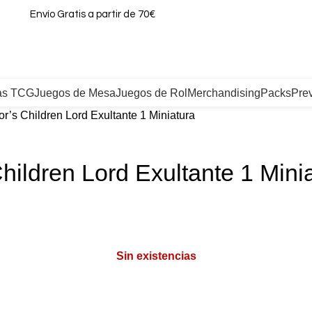
Envío Gratis a partir de 70€
as TCG
Juegos de Mesa
Juegos de Rol
Merchandising
Packs
Pre
s Children Lord Exultante 1 Miniatura
ldren Lord Exultante 1 Minia
Sin existencias