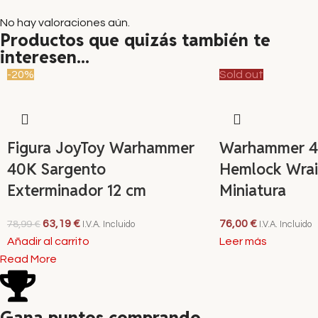
No hay valoraciones aún.
Productos que quizás también te
interesen...
-20%
Sold out
Figura JoyToy Warhammer
Warhammer 4
40K Sargento
Hemlock Wrait
Exterminador 12 cm
Miniatura
63,19
€
76,00
€
78,99
€
I.V.A. Incluido
I.V.A. Incluido
Añadir al carrito
Leer más
Read More
Gana puntos comprando