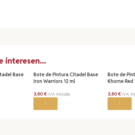
 interesen...
itadel Base
Bote de Pintura Citadel Base
Bote de Pin
Iron Warriors 12 ml
Khorne Red 
3,60
€
3,60
€
I.V.A. Incluido
I.V.A. I
AÑADIR AL CARRITO
AÑADIR AL 