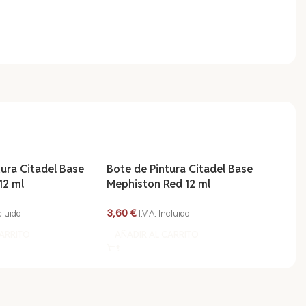
tura Citadel Base
Bote de Pintura Citadel Base
Bote 
12 ml
Mephiston Red 12 ml
Mourn
3,60
€
3,60
€
ncluido
I.V.A. Incluido
CARRITO
AÑADIR AL CARRITO
AÑAD