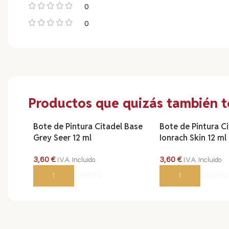
0
0
Productos que quizás también te
Bote de Pintura Citadel Base
Bote de Pintura C
Grey Seer 12 ml
Ionrach Skin 12 ml
3,60
€
3,60
€
I.V.A. Incluido
I.V.A. Incluido
AÑADIR AL CARRITO
AÑADIR AL CARRITO