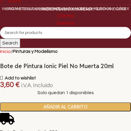
0,00
€
WARGAMES
WARHAMMER
PINTURAS Y MODELISMO
LIBROS Y CÓDEX
CARTAS TCG
JUEGOS DE MESA
JUEGOS DE ROL
MERCHANDISING
PACKS
PREVENTA
MARCAS
Ofertas
Eventos
Search
Inicio
Pinturas y Modelismo
Bote de Pintura Ionic Piel No Muerta 20ml
Add to wishlist
3,60
€
I.V.A. Incluido
Solo quedan 1 disponibles
AÑADIR AL CARRITO