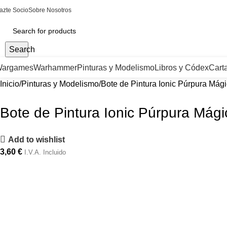
azte Socio
Sobre Nosotros
Search
argames
Warhammer
Pinturas y Modelismo
Libros y Códex
Cart
Inicio
Pinturas y Modelismo
Bote de Pintura Ionic Púrpura Mág
Bote de Pintura Ionic Púrpura Mág
Add to wishlist
3,60
€
I.V.A. Incluido