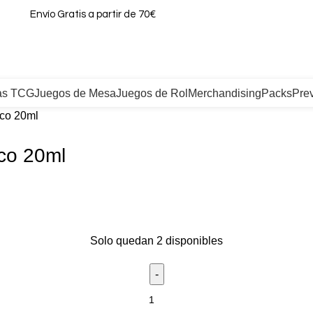
Envío Gratis a partir de 70€
as TCG
Juegos de Mesa
Juegos de Rol
Merchandising
Packs
Pre
ico 20ml
ico 20ml
Solo quedan 2 disponibles