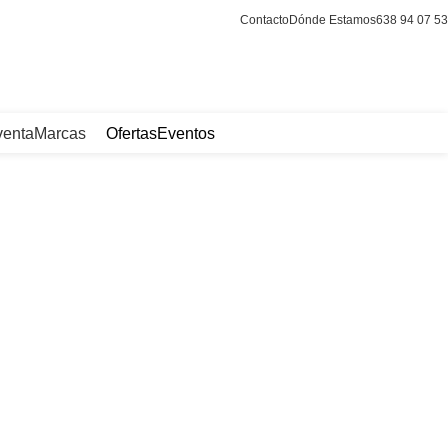
Contacto
Dónde Estamos
638 94 07 53
Login / Register
venta
Marcas
Ofertas
Eventos