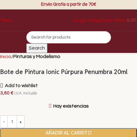
Envío Gratis a partir de 70€
Login / Register
0
items
0,00
Menu
Search
Inicio
Pinturas y Modelismo
Bote de Pintura Ionic Púrpura Penumbra 20ml
Add to wishlist
3,60
€
I.V.A. Incluido
Hay existencias
AÑADIR AL CARRITO