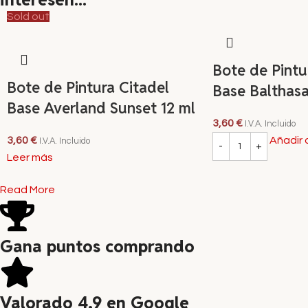
Sold out
Bote de Pintu
Bote de Pintura Citadel
Base Balthasa
Base Averland Sunset 12 ml
3,60
€
I.V.A. Incluido
3,60
€
Añadir a
I.V.A. Incluido
Leer más
Read More
Gana puntos comprando
Valorado 4,9 en Google