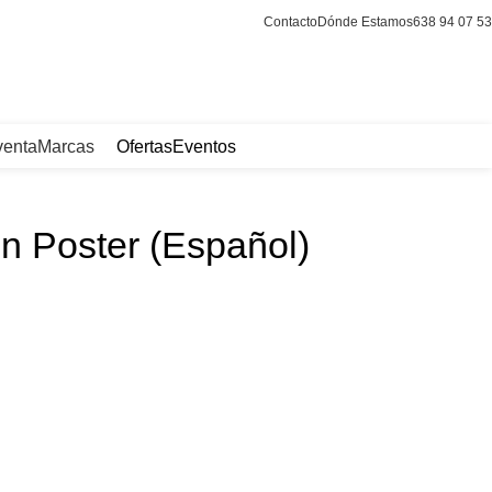
Contacto
Dónde Estamos
638 94 07 53
Login / Register
venta
Marcas
Ofertas
Eventos
 Poster (Español)