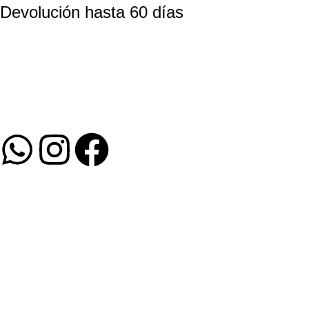
Devolución hasta 60 días
El Dragón Rojo
Sobre Nosotros
Contacto
WhatsApp
Siguenos
Mi Cuenta
Mi Cuenta
Mis Pedidos
Mis Favoritos
Mis Puntos Dragón
Mis Direcciones