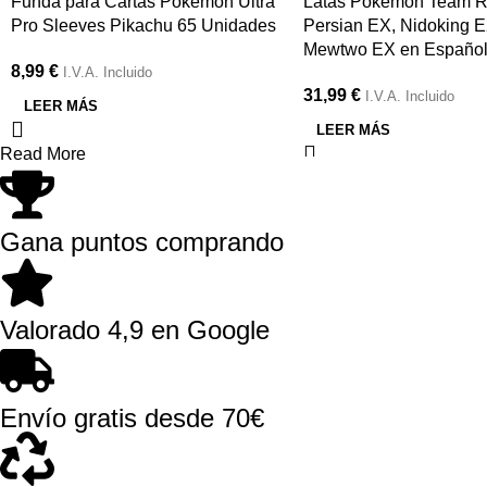
Funda para Cartas Pokémon Ultra
Latas Pokémon Team 
Pro Sleeves Pikachu 65 Unidades
Persian EX, Nidoking E
Mewtwo EX en Españo
8,99
€
I.V.A. Incluido
31,99
€
I.V.A. Incluido
LEER MÁS
LEER MÁS
Read More
Gana puntos comprando
Valorado 4,9 en Google
Envío gratis desde 70€