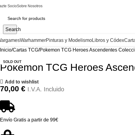
azte Socio
Sobre Nosotros
Search
argames
Warhammer
Pinturas y Modelismo
Libros y Códex
Cart
Inicio
Cartas TCG
Pokemon TCG Heroes Ascendentes Coleccio
SOLD OUT
Pokemon TCG Heroes Ascende
Add to wishlist
70,00
€
I.V.A. Incluido
Envío Gratis a partir de 99€