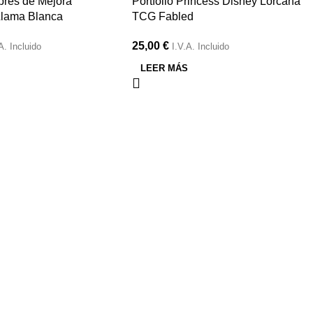
bres de Mejora
Portfolio Princess Disney Lorcana
lama Blanca
TCG Fabled
25,00
€
A. Incluido
I.V.A. Incluido
S
LEER MÁS