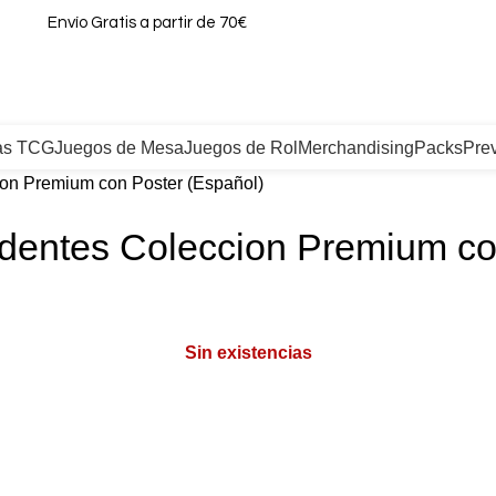
Envío Gratis a partir de 70€
as TCG
Juegos de Mesa
Juegos de Rol
Merchandising
Packs
Pre
n Premium con Poster (Español)
ntes Coleccion Premium con
Sin existencias