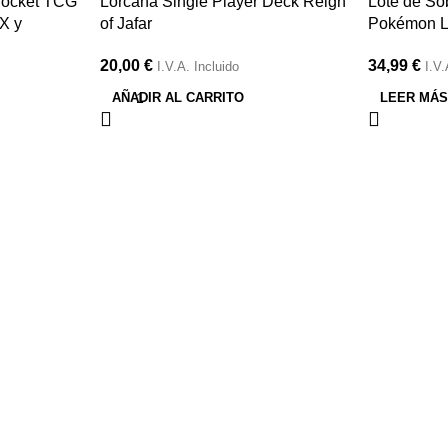
Rocket TCG
Lorcana Single Player Deck Reign
Lote de So
X y
of Jafar
Pokémon L
l
20,00
€
34,99
€
I.V.A. Incluido
I.V.
AÑADIR AL CARRITO
LEER MÁ