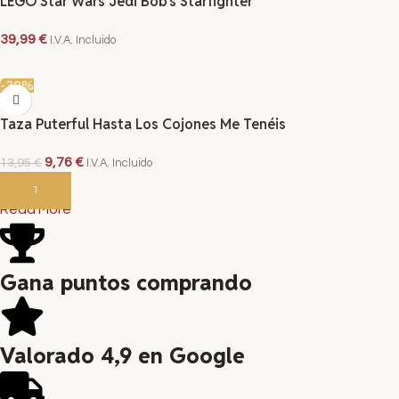
LEGO Star Wars Jedi Bob’s Starfighter
39,99
€
I.V.A. Incluido
LEER MÁS
-30%
Taza Puterful Hasta Los Cojones Me Tenéis
9,76
€
13,95
€
I.V.A. Incluido
AÑADIR AL CARRITO
Read More
Gana puntos comprando
Valorado 4,9 en Google