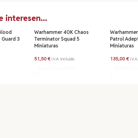
 interesen...
Blood
Warhammer 40K Chaos
Warhammer
 Guard 3
Terminator Squad 5
Patrol Adep
Miniaturas
Miniaturas
51,50
€
135,00
€
I.V.A. Incluido
I.V.A
AÑADIR AL CARRITO
AÑADIR AL 