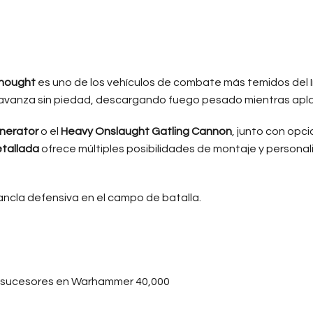
nought
es uno de los vehículos de combate más temidos del I
r avanza sin piedad, descargando fuego pesado mientras ap
inerator
o el
Heavy Onslaught Gatling Cannon
, junto con opc
etallada
ofrece múltiples posibilidades de montaje y personal
ancla defensiva en el campo de batalla.
s sucesores en Warhammer 40,000