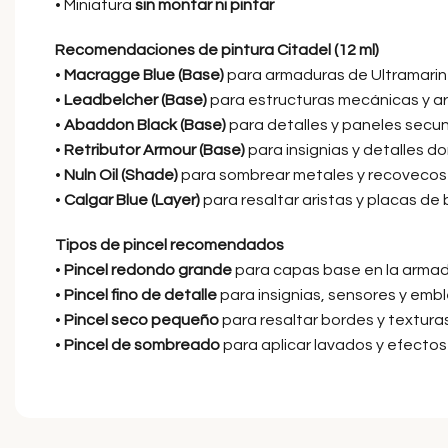
• Miniatura
sin montar ni pintar
Recomendaciones de pintura Citadel (12 ml)
•
Macragge Blue (Base)
para armaduras de Ultramari
•
Leadbelcher (Base)
para estructuras mecánicas y a
•
Abaddon Black (Base)
para detalles y paneles secu
•
Retributor Armour (Base)
para insignias y detalles d
•
Nuln Oil (Shade)
para sombrear metales y recovecos
•
Calgar Blue (Layer)
para resaltar aristas y placas de 
Tipos de pincel recomendados
•
Pincel redondo grande
para capas base en la arma
•
Pincel fino de detalle
para insignias, sensores y em
•
Pincel seco pequeño
para resaltar bordes y textur
•
Pincel de sombreado
para aplicar lavados y efecto