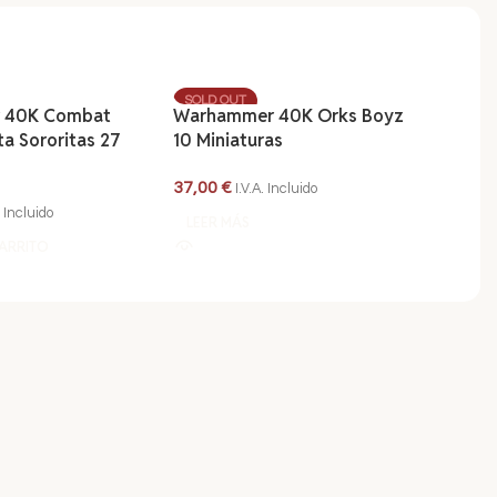
SOLD OUT
 40K Combat
Warhammer 40K Orks Boyz
Warh
ta Sororitas 27
10 Miniaturas
Marin
minia
37,00
€
I.V.A. Incluido
34,50
. Incluido
LEER MÁS
CARRITO
AÑAD