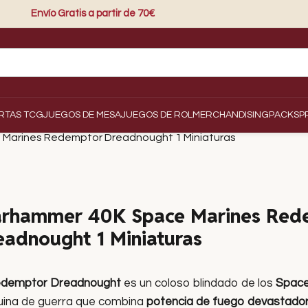
Envío Gratis a partir de 70€
RTAS TCG
JUEGOS DE MESA
JUEGOS DE ROL
MERCHANDISING
PACKS
P
Marines Redemptor Dreadnought 1 Miniaturas
rhammer 40K Space Marines Red
eadnought 1 Miniaturas
demptor Dreadnought
es un coloso blindado de los
Space
ina de guerra que combina
potencia de fuego devastado