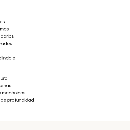
nes
rmas
ndarios
orados
blindaje
dura
blemas
as mecánicas
s de profundidad