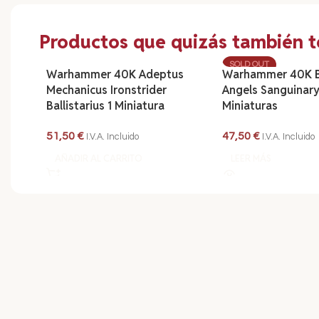
Productos que quizás también te
SOLD OUT
Warhammer 40K Adeptus
Warhammer 40K 
Mechanicus Ironstrider
Angels Sanguinary
Ballistarius 1 Miniatura
Miniaturas
51,50
€
47,50
€
I.V.A. Incluido
I.V.A. Incluido
AÑADIR AL CARRITO
LEER MÁS