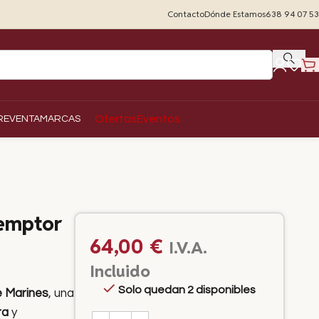
Contacto
Dónde Estamos
638 94 07 53
Ofertas
Eventos
REVENTA
MARCAS
emptor
64,00
€
I.V.A.
Incluido
Solo quedan 2 disponibles
 Marines
, una
ra
y