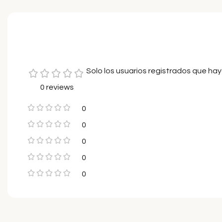
Solo los usuarios registrados que h
0 reviews
0
0
0
0
0