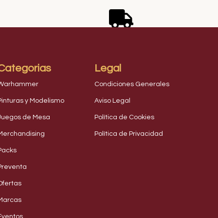
 4,9 en Google
Envío gratis desde
Categorias
Legal
Warhammer
Condiciones Generales
Pinturas y Modelismo
Aviso Legal
Juegos de Mesa
Política de Cookies
Merchandising
Política de Privacidad
Packs
Preventa
Ofertas
Marcas
Eventos