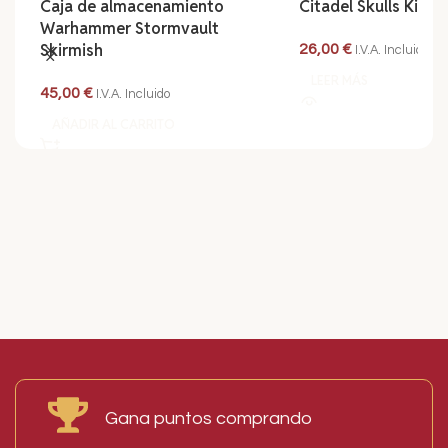
Citadel Skulls Kit
Pack de misione
40K Despliegue T
26,00
€
I.V.A. Incluido
35,00
€
I.V.A. Incluid
LEER MÁS
LEER MÁS
Read More
Gana puntos comprando