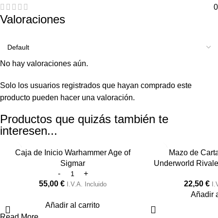
0
Valoraciones
No hay valoraciones aún.
Solo los usuarios registrados que hayan comprado este
producto pueden hacer una valoración.
Productos que quizás también te
interesen...
Caja de Inicio Warhammer Age of
Mazo de Cart
Sigmar
Underworld Rivale
55,00
€
22,50
€
I.V.A. Incluido
I.
Añadir a
Añadir al carrito
Read More