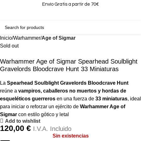
Envío Gratis a partir de 70€
0
0,00
Inicio
Warhammer
Age of Sigmar
Sold out
Warhammer Age of Sigmar Spearhead Soulblight
Gravelords Bloodcrave Hunt 33 Miniaturas
La
Spearhead Soulblight Gravelords Bloodcrave Hunt
reúne a
vampiros, caballeros no muertos y hordas de
esqueléticos guerreros
en una fuerza de
33 miniaturas
, ideal
para iniciar o reforzar un ejército de
Warhammer Age of
Sigmar
con estilo gótico y letal
Add to wishlist
120,00
€
I.V.A. Incluido
Sin existencias