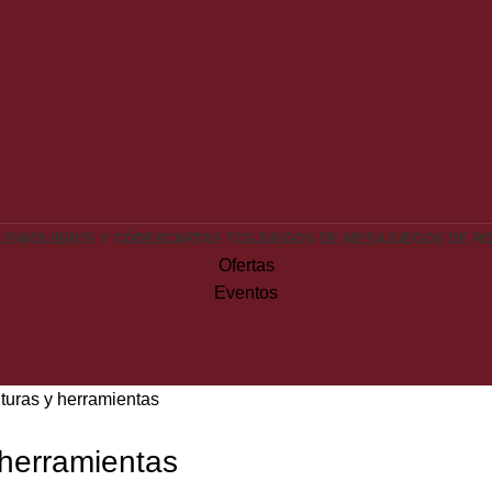
LISMO
LIBROS Y CÓDEX
CARTAS TCG
JUEGOS DE MESA
JUEGOS DE R
Ofertas
Eventos
uras y herramientas
herramientas