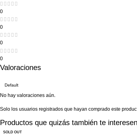
0
0
0
0
Valoraciones
No hay valoraciones aún.
Solo los usuarios registrados que hayan comprado este produc
Productos que quizás también te interesen
SOLD OUT
SOLD OUT
SOLD OUT
-20%