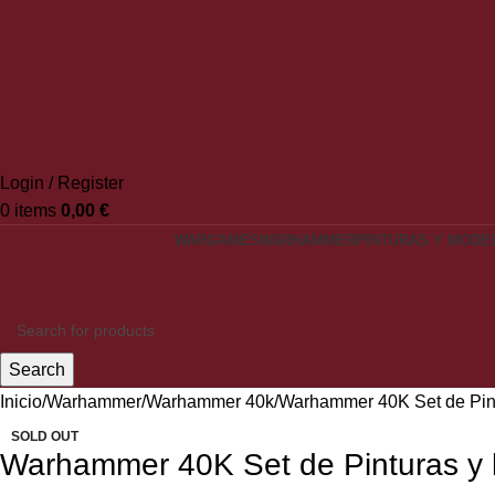
Login / Register
0
items
0,00
€
WARGAMES
WARHAMMER
PINTURAS Y MODE
Search
Inicio
Warhammer
Warhammer 40k
Warhammer 40K Set de Pint
SOLD OUT
Warhammer 40K Set de Pinturas y 