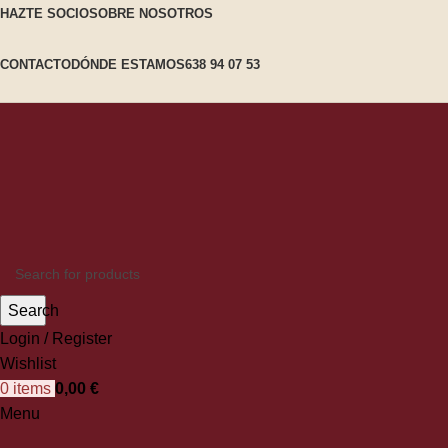
HAZTE SOCIO
SOBRE NOSOTROS
CONTACTO
DÓNDE ESTAMOS
638 94 07 53
Search
Login / Register
Wishlist
0
items
0,00
€
Menu