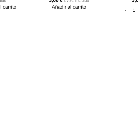
3,60
€
3,
uido
I.V.A. Incluido
 carrito
Añadir al carrito