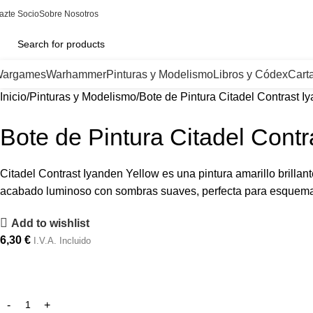
azte Socio
Sobre Nosotros
argames
Warhammer
Pinturas y Modelismo
Libros y Códex
Cart
Inicio
Pinturas y Modelismo
Bote de Pintura Citadel Contrast I
Bote de Pintura Citadel Contr
Citadel Contrast Iyanden Yellow es una pintura amarillo brillan
acabado luminoso con sombras suaves, perfecta para esquemas
Add to wishlist
6,30
€
I.V.A. Incluido