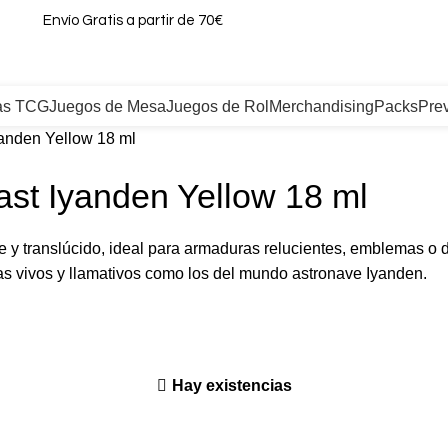
Envío Gratis a partir de 70€
as TCG
Juegos de Mesa
Juegos de Rol
Merchandising
Packs
Pre
yanden Yellow 18 ml
ast Iyanden Yellow 18 ml
te y translúcido, ideal para armaduras relucientes, emblemas o 
 vivos y llamativos como los del mundo astronave Iyanden.
Hay existencias