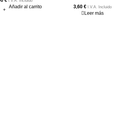
60
€
I.V.A. Incluido
Añadir al carrito
3,60
€
I.V.A. Incluido
Leer más