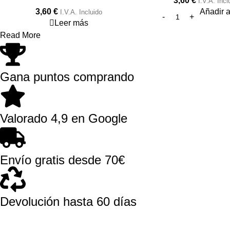
3,60
€
I.V.A. Incl
3,60
€
Añadir al
I.V.A. Incluido
Leer más
Read More
Gana puntos comprando
Valorado 4,9 en Google
Envío gratis desde 70€
Devolución hasta 60 días
El Dragón Rojo