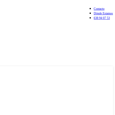
Contacto
Dónde Estamos
638 94 07 53
Login / Register