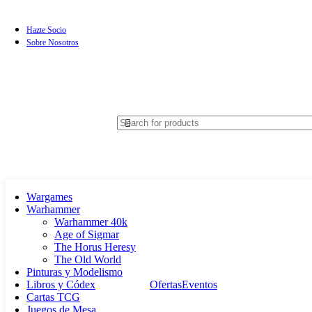
Hazte Socio
Sobre Nosotros
Wargames
Warhammer
Warhammer 40k
Age of Sigmar
The Horus Heresy
The Old World
Pinturas y Modelismo
Libros y Códex
Ofertas
Eventos
Cartas TCG
Juegos de Mesa