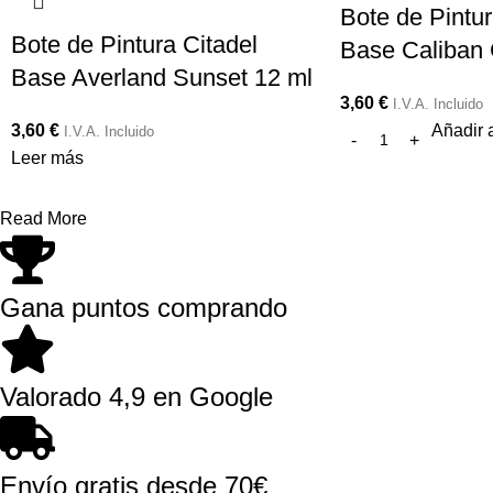
Bote de Pintur
Bote de Pintura Citadel
Base Caliban 
Base Averland Sunset 12 ml
3,60
€
I.V.A. Incluido
3,60
€
Añadir a
I.V.A. Incluido
Leer más
Read More
Gana puntos comprando
Valorado 4,9 en Google
Envío gratis desde 70€