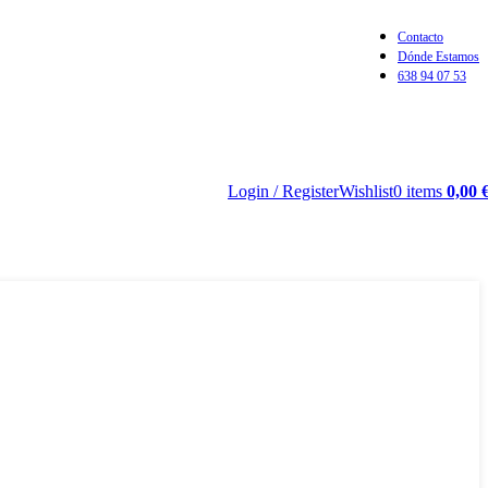
Contacto
Dónde Estamos
638 94 07 53
Login / Register
Wishlist
0
items
0,00