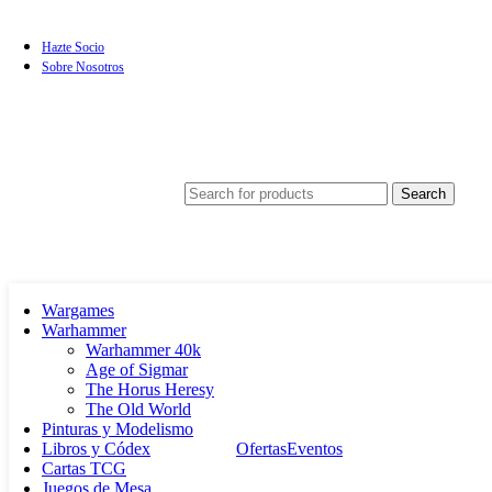
Hazte Socio
Sobre Nosotros
Search
Wargames
Warhammer
Warhammer 40k
Age of Sigmar
The Horus Heresy
The Old World
Pinturas y Modelismo
Libros y Códex
Ofertas
Eventos
Cartas TCG
Juegos de Mesa