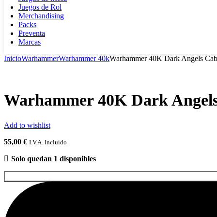
Juegos de Rol
Merchandising
Packs
Preventa
Marcas
Inicio
Warhammer
Warhammer 40k
Warhammer 40K Dark Angels Caball
Warhammer 40K Dark Angels C
Add to wishlist
55,00
€
I.V.A. Incluido
Solo quedan 1 disponibles