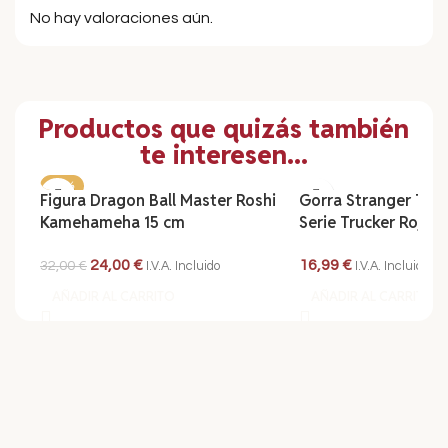
No hay valoraciones aún.
Productos que quizás también
te interesen...
-25%
Figura Dragon Ball Master Roshi
Gorra Stranger Thi
Kamehameha 15 cm
Serie Trucker Roja/A
24,00
€
16,99
€
32,00
€
I.V.A. Incluido
I.V.A. Incluido
AÑADIR AL CARRITO
AÑADIR AL CARRITO