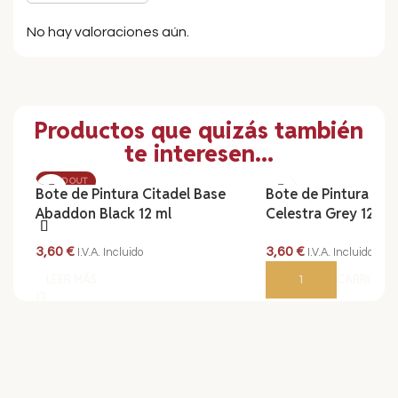
No hay valoraciones aún.
Productos que quizás también
te interesen...
SOLD OUT
Bote de Pintura Citadel Base
Bote de Pintura Cit
Abaddon Black 12 ml
Celestra Grey 12 ml
3,60
€
3,60
€
I.V.A. Incluido
I.V.A. Incluido
LEER MÁS
AÑADIR AL CARRITO