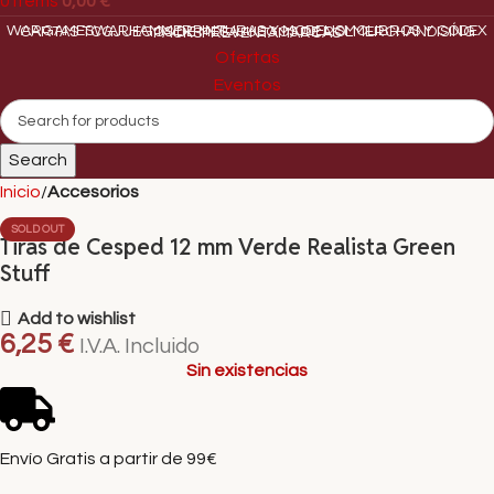
0
items
0,00
€
WARGAMES
WARHAMMER
PINTURAS Y MODELISMO
LIBROS Y CÓDEX
CARTAS TCG
JUEGOS DE MESA
JUEGOS DE ROL
MERCHANDISING
PACKS
PREVENTA
MARCAS
Ofertas
Eventos
Search
Inicio
Accesorios
SOLD OUT
Tiras de Cesped 12 mm Verde Realista Green
Stuff
Add to wishlist
6,25
€
I.V.A. Incluido
Sin existencias
Envío Gratis a partir de 99€