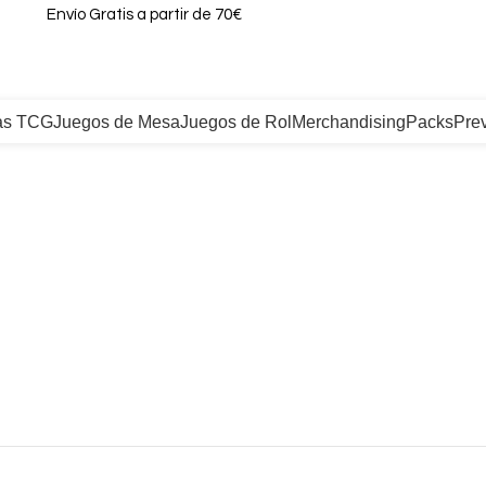
Envío Gratis a partir de 70€
as TCG
Juegos de Mesa
Juegos de Rol
Merchandising
Packs
Pre