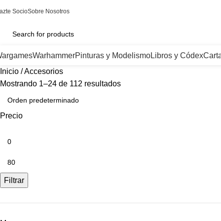
azte Socio
Sobre Nosotros
argames
Warhammer
Pinturas y Modelismo
Libros y Códex
Cart
Inicio
Accesorios
Mostrando 1–24 de 112 resultados
Precio
Filtrar