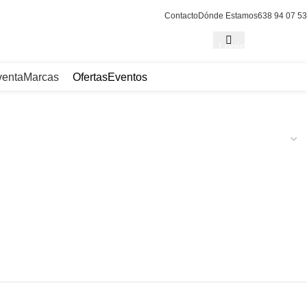
Contacto
Dónde Estamos
638 94 07 53
Login / Register
venta
Marcas
Ofertas
Eventos