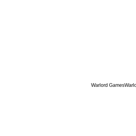
Warlord Games
Warl