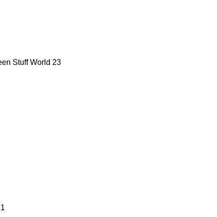
een Stuff World
23
21