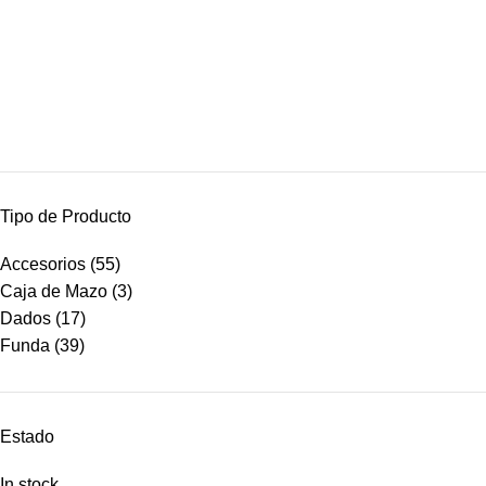
Mayday Games
Mayd
Tipo de Producto
Accesorios
(55)
Caja de Mazo
(3)
Dados
(17)
Funda
(39)
Estado
Ultra Pro
Ultra Pro
11
In stock