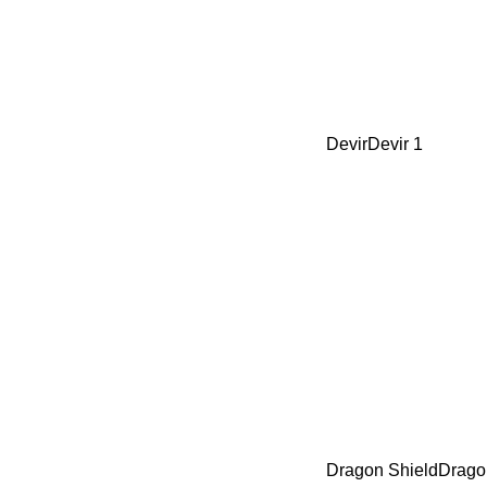
Devir
Devir
1
Dragon Shield
Drago