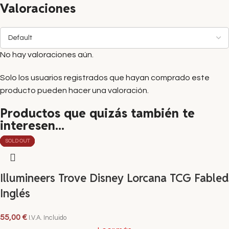
Valoraciones
No hay valoraciones aún.
Solo los usuarios registrados que hayan comprado este
producto pueden hacer una valoración.
Productos que quizás también te
interesen...
SOLD OUT
SOLD OUT
SOLD OUT
SOLD OUT
SOLD OUT
SOLD OUT
Illumineers Trove Disney Lorcana TCG Fabled
Inglés
55,00
€
I.V.A. Incluido