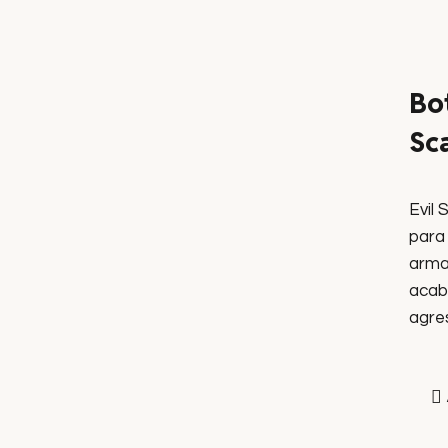
Bo
Sca
Evil 
para
arma
acab
agres