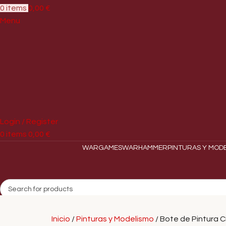
0
items
0,00
€
Menu
Login / Register
0
items
0,00
€
WARGAMES
WARHAMMER
PINTURAS Y MOD
Search
Inicio
Pinturas y Modelismo
Bote de Pintura Ci