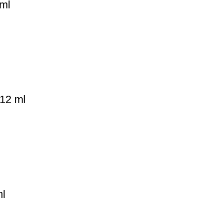
 ml
 12 ml
ml