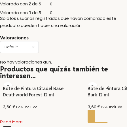
Valorado con
2
de 5
0
Valorado con
1
de 5
0
Solo los usuarios registrados que hayan comprado este
producto pueden hacer una valoración.
Valoraciones
No hay valoraciones aún.
Productos que quizás también te
interesen...
Bote de Pintura Citadel Base
Bote de Pintura Ci
Deathworld Forest 12 ml
Bark 12 ml
3,60
€
3,60
€
I.V.A. Incluido
I.V.A. Incluido
AÑADIR AL CARRITO
AÑADIR AL CARRITO
Read More