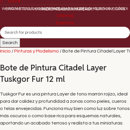
0,00
€
WARGAMES
WARHAMMER
PINTURAS Y MODELISMO
LIBROS Y CÓDEX
CARTAS TCG
JUEGOS DE MESA
JUEGOS DE ROL
MERCHANDISING
PACKS
PREVENTA
MARCAS
Ofertas
Eventos
Search
Inicio
Pinturas y Modelismo
Bote de Pintura Citadel Layer T
Bote de Pintura Citadel Layer
Tuskgor Fur 12 ml
Tuskgor Fur es una pintura Layer de tono marrón rojizo, ideal
para dar calidez y profundidad a zonas como pieles, cueros
o telas envejecidas. Funciona muy bien como luz sobre tonos
más oscuros o como base rica para esquemas naturales,
aportando un acabado terroso y realista a tus miniaturas.