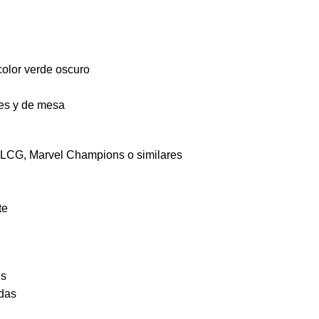
 color verde oscuro
les y de mesa
 LCG, Marvel Champions o similares
te
es
ndas