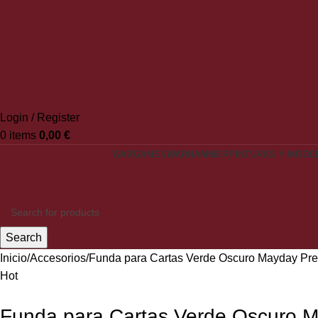
Login / Register
0
items
0,00
€
WARGAMES
WARHAMMER
PINTURAS Y MODE
Search
Inicio
Accesorios
Funda para Cartas Verde Oscuro Mayday Pr
Hot
Funda para Cartas Verde Oscuro 