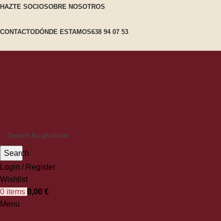
HAZTE SOCIO
SOBRE NOSOTROS
CONTACTO
DÓNDE ESTAMOS
638 94 07 53
Search
Login / Register
Wishlist
0
items
0,00
€
Menu