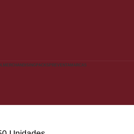
OL
MERCHANDISING
PACKS
PREVENTA
MARCAS
50 Unidades