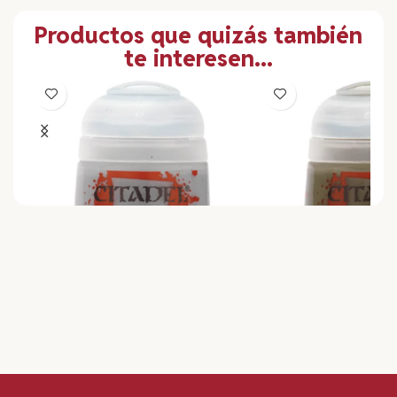
Productos que quizás también
te interesen...
Bote de Pintura Citadel Base
Bote de Pintura Cit
Celestra Grey 12 ml
Deathworld Forest 1
3,60
€
3,60
€
I.V.A. Incluido
I.V.A. Incluido
Read More
AÑADIR AL CARRITO
AÑADIR AL CARRITO