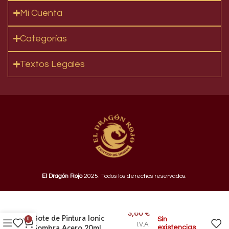
Mi Cuenta
Categorías
Textos Legales
El Dragón Rojo
2025. Todos los derechos reservados.
3,60
€
Bote de Pintura Ionic
Sin
0
I.V.A.
Sombra Acero 20ml
existencias