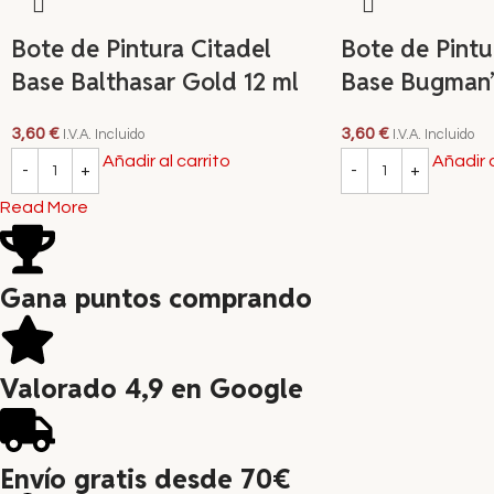
Bote de Pintura Citadel
Bote de Pintu
Base Balthasar Gold 12 ml
Base Bugman’
3,60
€
3,60
€
I.V.A. Incluido
I.V.A. Incluido
Añadir al carrito
Añadir a
Read More
Gana puntos comprando
Valorado 4,9 en Google
Envío gratis desde 70€